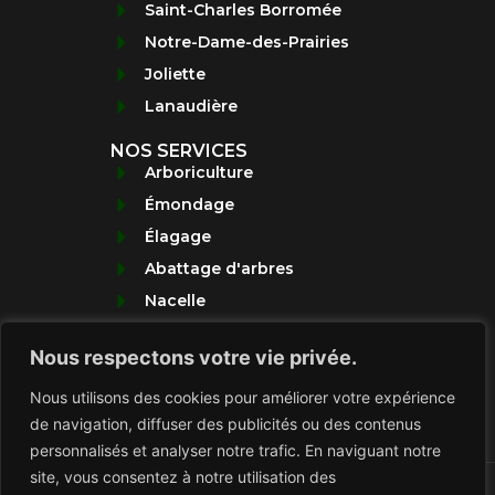
Saint-Charles Borromée
Notre-Dame-des-Prairies
Joliette
Lanaudière
NOS SERVICES
Arboriculture
Émondage
Élagage
Abattage d'arbres
Nacelle
Taillage de Haies
Nous respectons votre vie privée.
Déboisement
Déneigement
Nous utilisons des cookies pour améliorer votre expérience
de navigation, diffuser des publicités ou des contenus
Politique de confidentialite
personnalisés et analyser notre trafic. En naviguant notre
site, vous consentez à notre utilisation des
© 2020 BP ÉMONDAGE – Tous droits réservés.