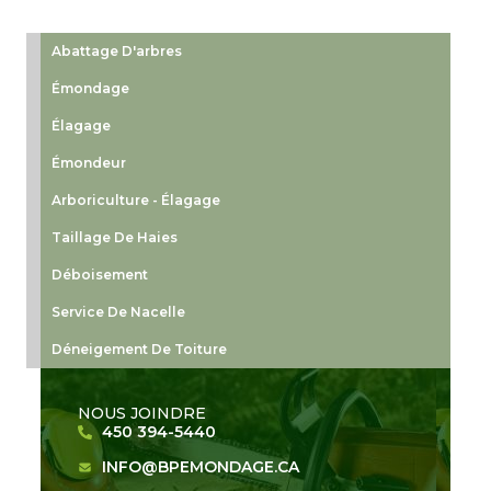
Abattage D'arbres
Émondage
Élagage
Émondeur
Arboriculture - Élagage
Taillage De Haies
Déboisement
Service De Nacelle
Déneigement De Toiture
NOUS JOINDRE
450 394-5440
INFO@BPEMONDAGE.CA