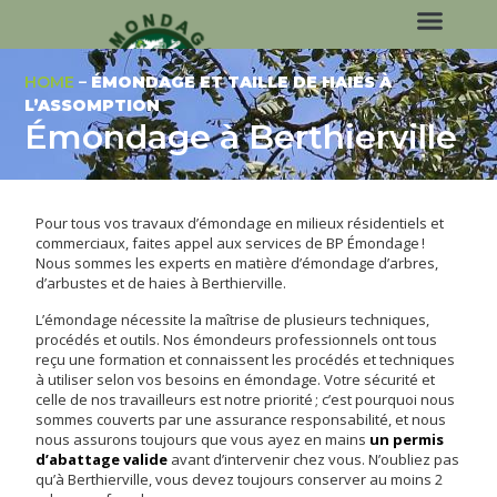
HOME
–
ÉMONDAGE ET TAILLE DE HAIES À
L’ASSOMPTION
Émondage à Berthierville
Pour tous vos travaux d’émondage en milieux résidentiels et
commerciaux, faites appel aux services de BP Émondage !
Nous sommes les experts en matière d’émondage d’arbres,
d’arbustes et de haies à Berthierville.
L’émondage nécessite la maîtrise de plusieurs techniques,
procédés et outils. Nos émondeurs professionnels ont tous
reçu une formation et connaissent les procédés et techniques
à utiliser selon vos besoins en émondage. Votre sécurité et
celle de nos travailleurs est notre priorité ; c’est pourquoi nous
sommes couverts par une assurance responsabilité, et nous
nous assurons toujours que vous ayez en mains
un permis
d’abattage valide
avant d’intervenir chez vous. N’oubliez pas
qu’à Berthierville, vous devez toujours conserver au moins 2